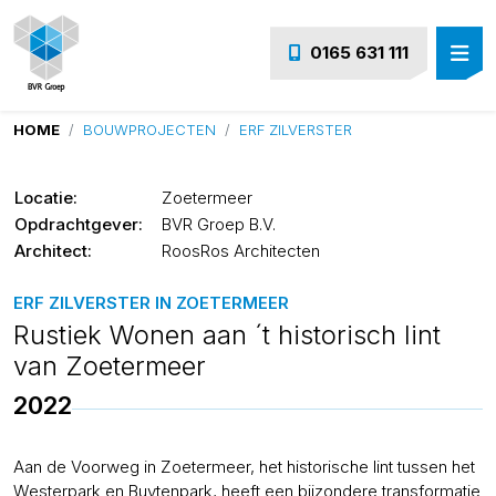
0165 631 111
HOME
BOUWPROJECTEN
ERF ZILVERSTER
Locatie:
Zoetermeer
Opdrachtgever:
BVR Groep B.V.
Architect:
RoosRos Architecten
ERF ZILVERSTER IN ZOETERMEER
Rustiek Wonen aan ´t historisch lint
van Zoetermeer
2022
Aan de Voorweg in Zoetermeer, het historische lint tussen het
Westerpark en Buytenpark, heeft een bijzondere transformatie