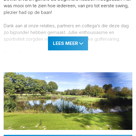
was mooi om te zien hoe iedereen, van pro tot eerste swing,
plezier had op de baan!
Dank aan al onze relaties, partners en collega’s die deze dag
zo bijzonder hebben gemaakt. Jullie enthousiasme en
sportiviteit zorgden voor een onvergetelijke golfervaring.
Bekijk de aftermovie en beleef de dag opnieuw:
Aftermovie BVR Golfdag 2025