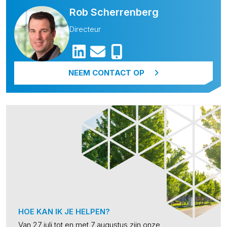
Rob Scherrenberg
Directeur
NEEM CONTACT OP
HOE KAN IK JE HELPEN?
Van 27 juli tot en met 7 augustus zijn onze